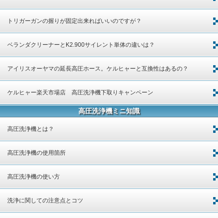
は。
トリガーガンの握りが固定出来ればいいのですが？
ベランダクリーナーとK2.900サイレント単体の違いは？
アイリスオーヤマの延長高圧ホース。ケルヒャーと互換性はあるの？
ケルヒャー楽天市場店 高圧洗浄機下取りキャンペーン
高圧洗浄機ミニ知識
高圧洗浄機とは？
高圧洗浄機の使用箇所
高圧洗浄機の使い方
洗浄に関しての注意点とコツ