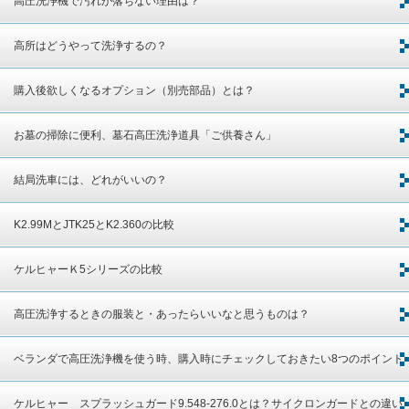
高圧洗浄機で汚れが落ちない理由は？
高所はどうやって洗浄するの？
購入後欲しくなるオプション（別売部品）とは？
お墓の掃除に便利、墓石高圧洗浄道具「ご供養さん」
結局洗車には、どれがいいの？
K2.99MとJTK25とK2.360の比較
ケルヒャーＫ5シリーズの比較
高圧洗浄するときの服装と・あったらいいなと思うものは？
ベランダで高圧洗浄機を使う時、購入時にチェックしておきたい8つのポイント
ケルヒャー スプラッシュガード9.548-276.0とは？サイクロンガードとの違い