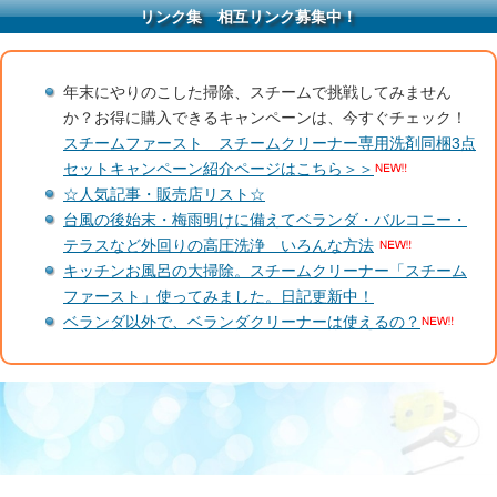
リンク集 相互リンク募集中！
年末にやりのこした掃除、スチームで挑戦してみません
か？お得に購入できるキャンペーンは、今すぐチェック！
スチームファースト スチームクリーナー専用洗剤同梱3点
セットキャンペーン紹介ページはこちら＞＞
☆人気記事・販売店リスト☆
台風の後始末・梅雨明けに備えてベランダ・バルコニー・
テラスなど外回りの高圧洗浄 いろんな方法
キッチンお風呂の大掃除。スチームクリーナー「スチーム
ファースト」使ってみました。日記更新中！
ベランダ以外で、ベランダクリーナーは使えるの？