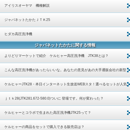
アイリスオーヤマ 機種解説
ジャパネットたかたＪＴＫ25
ヒダカ高圧洗浄機
ジャパネットたかたに関する情報
よりどりマーケットで紹介 ケルヒャー高圧洗浄機 JTK38とは？
こんな高圧洗浄機があったらいいな。あなたの意見があの大手通販会社の新型
高圧洗浄機に反映されます。
ケルヒャーJTK28・本日インターネット生放送WEBスタ！選べるセットが人気
です
ｊｔｋ28(JTK281.672-580.0)ついに 登場です。何が変わった？
ケルヒャーとコラボで生まれた高圧洗浄機JTK25って？
ケルヒャーの商品をセットで購入できる販売店は？