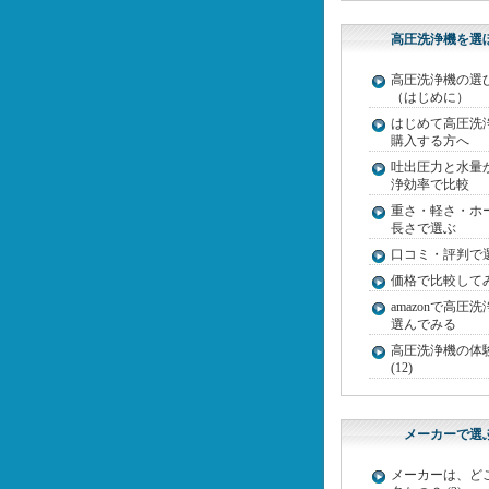
高圧洗浄機を選
高圧洗浄機の選
（はじめに）
はじめて高圧洗
購入する方へ
吐出圧力と水量
浄効率で比較
重さ・軽さ・ホ
長さで選ぶ
口コミ・評判で
価格で比較して
amazonで高圧
選んでみる
高圧洗浄機の体
(12)
メーカーで選
メーカーは、ど