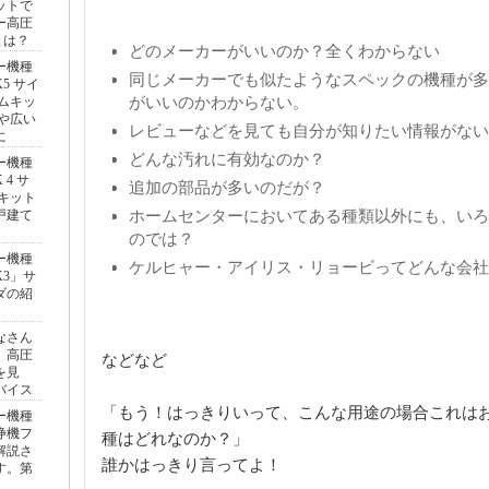
ットで
ー高圧
とは？
どのメーカーがいいのか？全くわからない
ー機種
同じメーカーでも似たようなスペックの機種が多
5 サイ
がいいのかわからない。
ムキッ
や広い
レビューなどを見ても自分が知りたい情報がない
に
どんな汚れに有効なのか？
ー機種
4 サ
追加の部品が多いのだが？
キット
ホームセンターにおいてある種類以外にも、いろ
戸建て
のでは？
ー機種
ケルヒャー・アイリス・リョービってどんな会社
3」サ
ダの紹
なさん
 高圧
などなど
を見
バイス
「もう！はっきりいって、こんな用途の場合これは
ー機種
浄機フ
種はどれなのか？」
解説さ
誰かはっきり言ってよ！
す。第