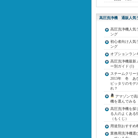
高圧洗浄機 通販人気
高圧洗浄機人気
ング
初心者向け人気
ング
オプションラン
高圧洗浄機最新
ー別ガイド (1)
スチームクリ
2013年 冬 あ
ピッタリのモデ
れ？
アマゾンで高
機を選んでみる
高圧洗浄機を探
る人のよくある
（もくじ）
用途別おすすめ機種
業務用洗浄機選