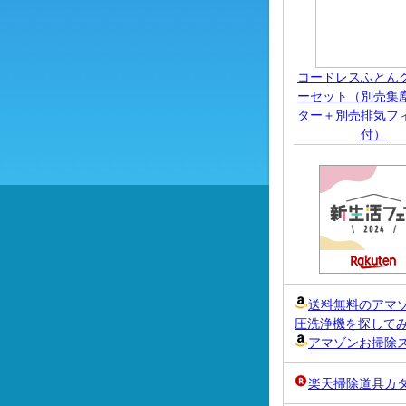
コードレスふとん
ーセット（別売集
ター＋別売排気フ
付）
送料無料のアマ
圧洗浄機を探して
アマゾンお掃除
楽天掃除道具カ