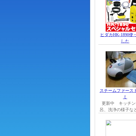
ヒダカHK-1890
した
スチームファース
ミ
更新中 キッチン
呂、洗浄の様子な