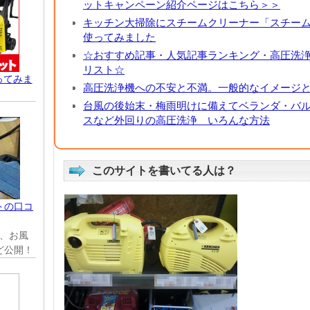
ットキャンペーン紹介ページはこちら＞＞
キッチン大掃除にスチームクリーナー「スチー
使ってみました
☆おすすめ記事・人気記事ランキング・高圧洗
リスト☆
使ってみま
高圧洗浄機への不安と不満。一般的なイメージ
台風の後始末・梅雨明けに備えてベランダ・バ
スなど外回りの高圧洗浄 いろんな方法
このサイトを書いてる人は？
トの口コ
、お風
ど公開！