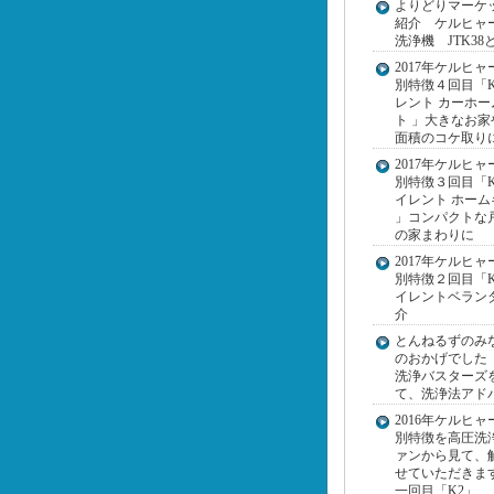
よりどりマーケ
紹介 ケルヒャ
洗浄機 JTK38
2017年ケルヒャ
別特徴４回目「K
レント カーホー
ト 」大きなお家
面積のコケ取り
2017年ケルヒャ
別特徴３回目「K 
イレント ホーム
」コンパクトな
の家まわりに
2017年ケルヒャ
別特徴２回目「K
イレントベラン
介
とんねるずのみ
のおかげでした
洗浄バスターズ
て、洗浄法アド
2016年ケルヒャ
別特徴を高圧洗
ァンから見て、
せていただきま
一回目「K2」