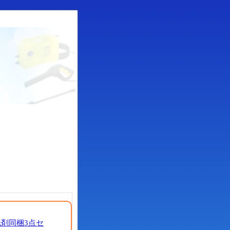
剤同梱3点セ