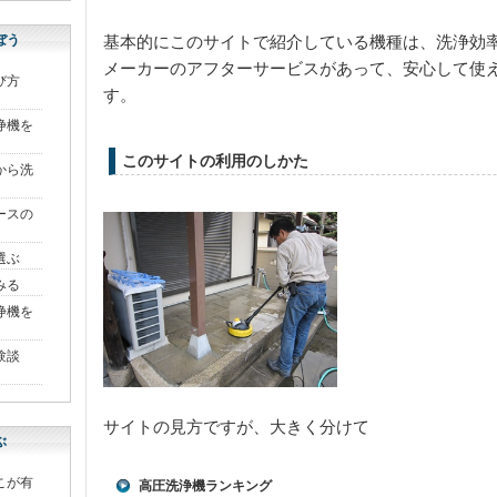
ぼう
基本的にこのサイトで紹介している機種は、洗浄効
メーカーのアフターサービスがあって、安心して使
び方
す。
浄機を
このサイトの利用のしかた
から洗
ースの
選ぶ
みる
洗浄機を
験談
サイトの見方ですが、大きく分けて
ぶ
こが有
高圧洗浄機ランキング