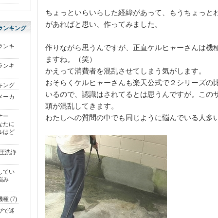
ちょっといらいらした経緯があって、もうちょっと
があればと思い、作ってみました。
ランキング
ランキ
作りながら思うんですが、正直ケルヒャーさんは機
ますね。（笑）
ランキ
かえって消費者を混乱させてしまう気がします。
おそらくケルヒャーさんも楽天公式で２シリーズの
キング
いるので、認識はされてるとは思うんですが。この
メーカ
頭が混乱してきます。
ーナー
わたしへの質問の中でも同じように悩んでいる人多
なたに
ルはど
圧洗浄
してい
悩み
 (7)
びで迷