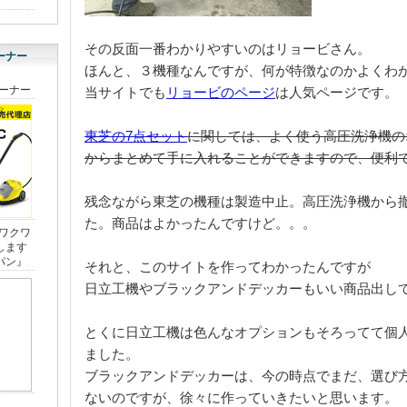
その反面一番わかりやすいのはリョービさん。
ーナー
ほんと、３機種なんですが、何が特徴なのかよくわ
当サイトでも
リョービのページ
は人気ページです。
東芝の7点セット
に関しては、よく使う高圧洗浄機の
からまとめて手に入れることができますので、便利
残念ながら東芝の機種は製造中止。高圧洗浄機から
た。商品はよかったんですけど。。。
それと、このサイトを作ってわかったんですが
日立工機やブラックアンドデッカーもいい商品出し
とくに日立工機は色んなオプションもそろってて個
ました。
ブラックアンドデッカーは、今の時点でまだ、選び
ないのですが、徐々に作っていきたいと思います。