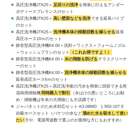
高圧洗浄機JTK25＋
足回りの洗浄
を簡単に行えるアンダー
ボディースプレランスのセット
高圧洗浄機JTK25＋
高い壁面などを洗浄
できる延長パイプ
のセット
高圧洗浄機JTK25＋
洗浄機本体の移動回数を減らせる
延長
高圧ホース10ｍのセット
静音型高圧洗浄機K4.00＋洗剤＋ワックス＋フォームノズル
＋ウォッシュブラシのセット
（これお得ですよ！）
静音型高圧洗浄機K4.00＋
水の飛散を防げる
テラスクリーナ
ーのセット
静音型高圧洗浄機K4.00＋
洗浄機本体の移動回数を減らせる
延長高圧ホース6ｍのセット
高圧洗浄機JTK25＋高圧洗浄後の汚水を簡単に回収できる乾
湿両用掃除機
同時購入で割引
（水はけの悪いところにお勧
め・掃除機は年末の大掃除にも大活躍です）
ジャパネットのため水対応セット-K3.08MD 1.950-107.0
自吸ホースセット（バケツの水など
溜めた水を吸水して使い
たい
方や、電源周波数で選ぶのが面倒な方にもおすすめ）