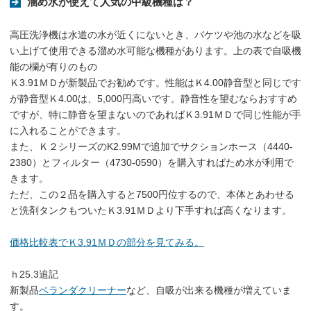
溜め水が使えて人気の中級機種は？
高圧洗浄機は水道の水が近くにないとき、バケツや池の水などを吸
い上げて使用できる溜め水可能な機種があります。上の表で自吸機
能の欄が有りのもの
Ｋ3.91ＭＤが新製品でお勧めです。性能はＫ4.00静音型と同じです
が静音型Ｋ4.00は、5,000円高いです。静音性を望むならおすすめ
ですが、特に静音を望まないのであればＫ3.91ＭＤで同じ性能が手
に入れることができます。
また、Ｋ２シリーズのK2.99Mで追加でサクションホース（4440-
2380）とフィルター（4730-0590）を購入すればため水が利用で
きます。
ただ、この２品を購入すると7500円位するので、本体とあわせる
と洗剤タンクもついたＫ3.91ＭＤより下手すれば高くなります。
価格比較表でＫ3.91ＭＤの部分を見てみる。
ｈ25.3追記
新製品
ベランダクリーナー
など、自吸が出来る機種が増えていま
す。