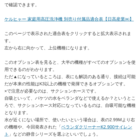
で確認できます。
ケルヒャー 家庭用高圧洗浄機 別売り付属品適合表【日高産業㈱】
このページで表示された適合表をクリックすると拡大表示されま
す。
左から右に向かって、上位機種になります。
このオプション表を見ると、大半の機種がすべてのオプションを使
用できるのがわかります。
ただ▲になっているところは、表にも解説のある通り、接続は可能
だが本来の性能はK3以上の機種で発揮できるオプションです。
×で注意が必要なのは、サクションホースです。
自吸といって、バケツの水をベランダなどで使えるか？というとこ
ろで、サクションホース対応になっているものは、自吸可能な機種
となります。
水が近くにない場所で、使いたいという場合は、表の2.99Mより右
の機種や、今回発表された「
ベランダクリーナーK2.900サイレン
ト
」などの静音シリーズを選ぶといいでしょう。