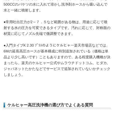
500CCのバケツの水に入れて溶かし洗浄剤ホースから吸い込んで
水と一緒に噴射します。
●常用吐出圧力が2～７．５など範囲がある物は、用途に応じて噴
射する水の圧力を可変できるタイプです。汚れに応じて、対称面の
材質に応じてノズル先端で微調整できます。
●入門タイプK 2.30 ﾌﾟﾗｽのようにケルヒャー楽天市場店などでは、
6Mの延長高圧ホースが基本構成に特別追加されている（価格は単
品より少し高いです）こともありますので、ある程度購入機種が決
まったら、楽天のケルヒャー公式やムラウチドットコム、ヒダカ,
ジャパネットたかたなどでサービスで追加されていないかチェック
しましょう。
ケルヒャー高圧洗浄機の選び方でよくある質問