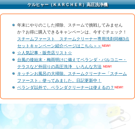
ケルヒャー（ＫＡＲＣＨＥＲ）高圧洗浄機
年末にやりのこした掃除、スチームで挑戦してみません
か？お得に購入できるキャンペーンは、今すぐチェック！
スチームファースト スチームクリーナー専用洗剤同梱3点
セットキャンペーン紹介ページはこちら＞＞
☆人気記事・販売店リスト☆
台風の後始末・梅雨明けに備えてベランダ・バルコニー・
テラスなど外回りの高圧洗浄 いろんな方法
キッチンお風呂の大掃除。スチームクリーナー「スチーム
ファースト」使ってみました。日記更新中！
ベランダ以外で、ベランダクリーナーは使えるの？