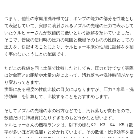
つまり、他社の家庭用洗浄機では、ポンプの能力の部分を性能とし
て表記していて、実際に噴射されるノズルの先端の圧力で表示して
いたケルヒャーさんが数値的に低いという誤解を招いていました。
そこで、普段の使用時の圧力の範囲と機械そのものの性能としての
圧力を、併記することにより、ケルヒャー本来の性能に誤解をを招
く事のないようにとの配慮です。
ただこの数値を同じ土俵で比較したとしても、圧力だけでなく実際
は対象面との距離や水量の差によって、汚れ落ちや洗浄時間がかな
り変わってきます。
実際にある程度の性能比較の目安にはなりますが、圧力＊水量＝洗
浄効率 を計算して、比較することをおすすめします。
そしてノズルの先端の水の出方などでも、汚れ落ちが変わるので、
数値だけに神経質になりすぎるのもどうかなと思います。
ケルヒャーさんの機種ランクは、以下の様なK2 K3 K4 K5（数
字が多いほど高性能）と分かれています。その数値・洗浄効率を基