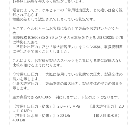
お客様に誤解を与える可能性がございます。
場合によっては、ケルヒャーの「常用吐出圧力」との違いは全く認
知されておらず、
性能の差として認知されてしまっている状況です。
そこで、ケルヒャーはお客様に安心して製品をお選びいただくた
め、
国際規格 ICE60335-2-79 及び その日本語版である JIS C9335-2-79
に準拠した形で
「常用吐出圧力」及び「最大許容圧力」をマシン本体、取扱説明書
に併記させて頂くこととしました。
これにより、お客様が製品のスペックをご覧になる際に誤解のない
比較を頂けるようになります。
◇常用吐出圧力： 実際に使用している状態での圧力。製品全体の
能力を示します。
◇最大許容圧力： 製品本体の最大圧力。製品本体の能力の限界を
示します。
主力商品であるK4.00を一例にしますと、下記のようになります。
【常用吐出圧力（従来）】 2.0～7.5 MPa 【最大許容圧力】 2.0
～11.0 MPa
【常用吐出水量（従来）】 360 L/h 【最大吐出水量】
400 L/h