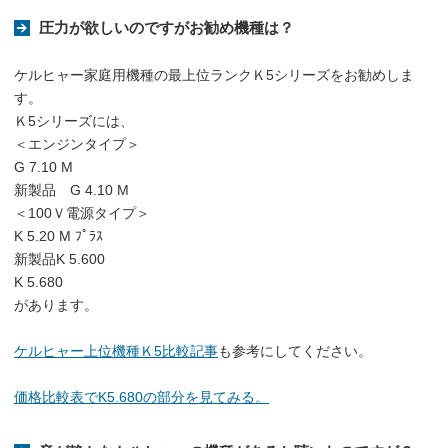
圧力が欲しいのですがお勧め機種は？
ケルヒャー家庭用機種の最上位ランクＫ5シリーズをお勧めしま
す。
Ｋ5シリーズには、
＜エンジンタイプ＞
G 7.10 M
新製品 G 4.10 M
＜100Ｖ電源タイプ＞
K 5.20 M ﾌﾟﾗｽ
新製品K 5.600
K 5.680
があります。
ケルヒャー上位機種Ｋ5比較記事
も参考にしてください。
価格比較表でK5.680の部分を見てみる。