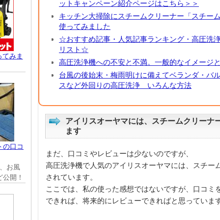
ットキャンペーン紹介ページはこちら＞＞
キッチン大掃除にスチームクリーナー「スチー
使ってみました
☆おすすめ記事・人気記事ランキング・高圧洗
リスト☆
使ってみま
高圧洗浄機への不安と不満。一般的なイメージ
台風の後始末・梅雨明けに備えてベランダ・バ
スなど外回りの高圧洗浄 いろんな方法
アイリスオーヤマには、スチームクリーナ
ます
トの口コ
まだ、口コミやレビューは少ないのですが、
高圧洗浄機で人気のアイリスオーヤマには、スチー
、お風
されています。
ど公開！
ここでは、私の使った感想ではないですが、口コミ
できれば、将来的にレビューできればと思っていま