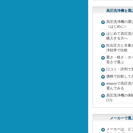
高圧洗浄機を選
高圧洗浄機の選
（はじめに）
はじめて高圧洗
購入する方へ
吐出圧力と水量
浄効率で比較
重さ・軽さ・ホ
長さで選ぶ
口コミ・評判で
価格で比較して
amazonで高圧
選んでみる
高圧洗浄機の体
(12)
メーカーで選
メーカーは、ど