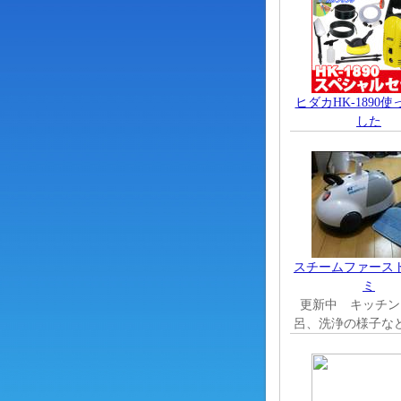
ヒダカHK-1890
した
スチームファース
ミ
更新中 キッチン
呂、洗浄の様子な