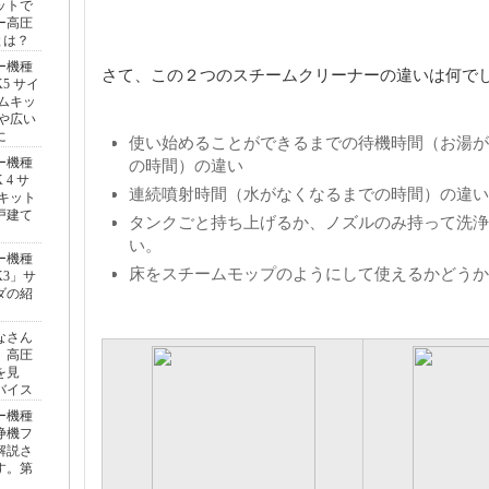
ットで
ー高圧
とは？
ー機種
さて、この２つのスチームクリーナーの違いは何で
5 サイ
ムキッ
や広い
に
使い始めることができるまでの待機時間（お湯が
ー機種
の時間）の違い
4 サ
連続噴射時間（水がなくなるまでの時間）の違い
キット
戸建て
タンクごと持ち上げるか、ノズルのみ持って洗浄
い。
ー機種
床をスチームモップのようにして使えるかどうか
3」サ
ダの紹
なさん
 高圧
を見
バイス
ー機種
浄機フ
解説さ
す。第