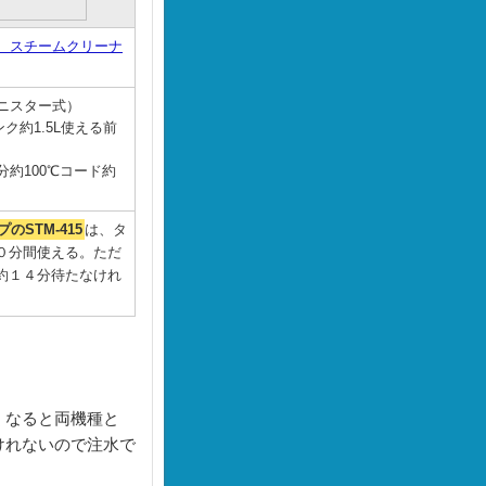
 スチームクリーナ
ャニスター式）
タンク約1.5L使える前
分約100℃コード約
のSTM-415
は、タ
０分間使える。ただ
約１４分待たなけれ
くなると両機種と
けれないので注水で