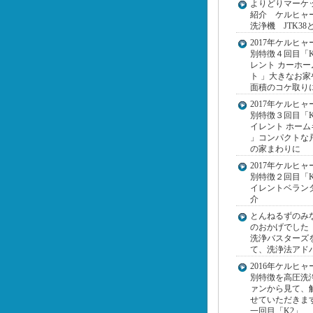
よりどりマーケ
紹介 ケルヒャ
洗浄機 JTK38
2017年ケルヒャ
別特徴４回目「K
レント カーホー
ト 」大きなお家
面積のコケ取り
2017年ケルヒャ
別特徴３回目「K 
イレント ホーム
」コンパクトな
の家まわりに
2017年ケルヒャ
別特徴２回目「K
イレントベラン
介
とんねるずのみ
のおかげでした
洗浄バスターズ
て、洗浄法アド
2016年ケルヒャ
別特徴を高圧洗
ァンから見て、
せていただきま
一回目「K2」