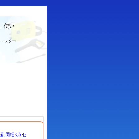
、使い
ャニスター
剤同梱3点セ