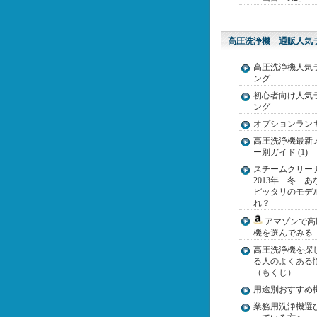
高圧洗浄機 通販人気
高圧洗浄機人気
ング
初心者向け人気
ング
オプションラン
高圧洗浄機最新
ー別ガイド (1)
スチームクリ
2013年 冬 あ
ピッタリのモデ
れ？
アマゾンで高
機を選んでみる
高圧洗浄機を探
る人のよくある
（もくじ）
用途別おすすめ機種
業務用洗浄機選