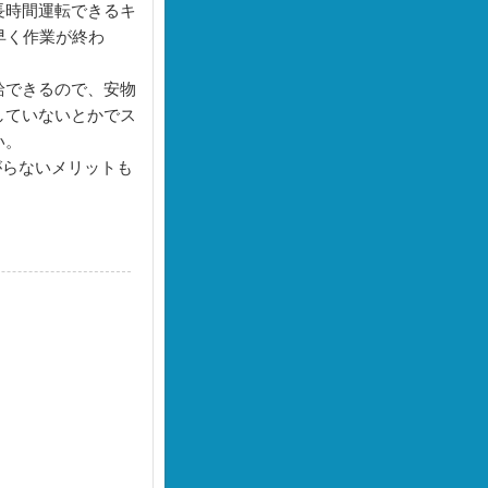
長時間運転できるキ
く早く作業が終わ
給できるので、安物
していないとかでス
い。
がらないメリットも