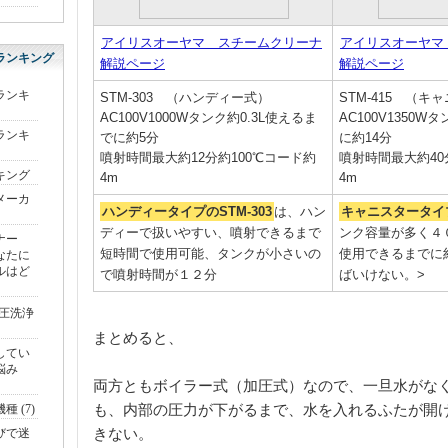
アイリスオーヤマ スチームクリーナ
アイリスオーヤマ
ランキング
解説ページ
解説ページ
ランキ
STM-303 （ハンディー式）
STM-415 （キ
AC100V1000Wタンク約0.3L使えるま
AC100V1350W
ランキ
でに約5分
に約14分
噴射時間最大約12分約100℃コード約
噴射時間最大約40
キング
4m
4m
メーカ
ハンディータイプのSTM-303
は、ハン
キャニスタータイプ
ディーで扱いやすい、噴射できるまで
ンク容量が多く４
ーナー
短時間で使用可能、タンクが小さいの
使用できるまでに
なたに
ルはど
で噴射時間が１２分
ばいけない。>
圧洗浄
まとめると、
してい
悩み
両方ともボイラー式（加圧式）なので、一旦水がな
も、内部の圧力が下がるまで、水を入れるふたが開
 (7)
きない。
びで迷