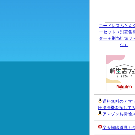
コードレスふとん
ーセット（別売集
ター＋別売排気フ
付）
送料無料のアマ
圧洗浄機を探して
アマゾンお掃除
楽天掃除道具カ