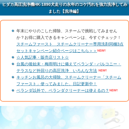
ヒダカ高圧洗浄機HK-1890犬走りの永年のコケ汚れを強力洗浄してみ
ました【洗浄編】
年末にやりのこした掃除、スチームで挑戦してみません
か？お得に購入できるキャンペーンは、今すぐチェック！
スチームファースト スチームクリーナー専用洗剤同梱3点
セットキャンペーン紹介ページはこちら＞＞
☆人気記事・販売店リスト☆
台風の後始末・梅雨明けに備えてベランダ・バルコニー・
テラスなど外回りの高圧洗浄 いろんな方法
キッチンお風呂の大掃除。スチームクリーナー「スチーム
ファースト」使ってみました。日記更新中！
ベランダ以外で、ベランダクリーナーは使えるの？