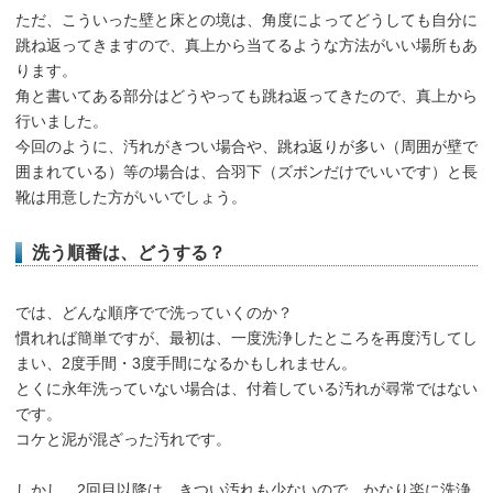
ただ、こういった壁と床との境は、角度によってどうしても自分に
跳ね返ってきますので、真上から当てるような方法がいい場所もあ
ります。
角と書いてある部分はどうやっても跳ね返ってきたので、真上から
行いました。
今回のように、汚れがきつい場合や、跳ね返りが多い（周囲が壁で
囲まれている）等の場合は、合羽下（ズボンだけでいいです）と長
靴は用意した方がいいでしょう。
洗う順番は、どうする？
では、どんな順序でで洗っていくのか？
慣れれば簡単ですが、最初は、一度洗浄したところを再度汚してし
まい、2度手間・3度手間になるかもしれません。
とくに永年洗っていない場合は、付着している汚れが尋常ではない
です。
コケと泥が混ざった汚れです。
しかし、2回目以降は、きつい汚れも少ないので、かなり楽に洗浄